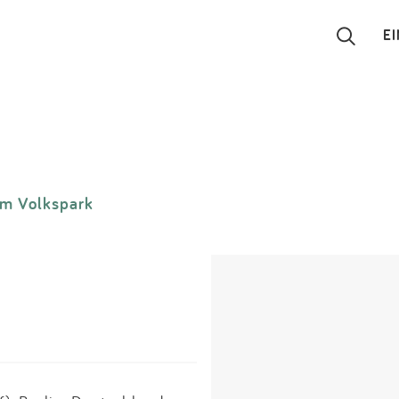
E
Suchen
Eintragen
m Volkspark
App
Blog
Partner
Kontakt