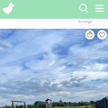
×
Anzeige
Suchen
Eintragen
App
Blog
Partner
Kontakt