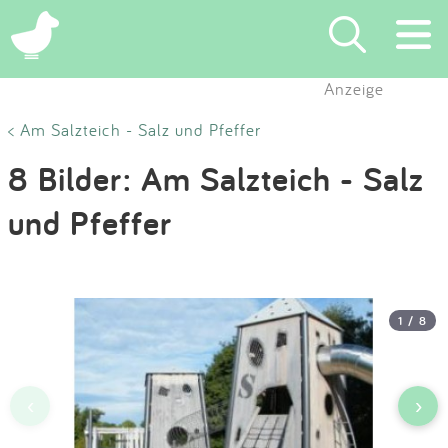
×
Anzeige
Suchen
< Am Salzteich - Salz und Pfeffer
8 Bilder: Am Salzteich - Salz
Eintragen
und Pfeffer
App
Blog
1 / 8
Partner
Kontakt
‹
›