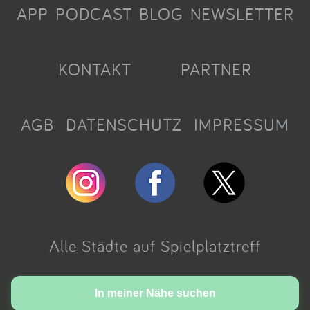
APP
PODCAST
BLOG
NEWSLETTER
KONTAKT
PARTNER
AGB
DATENSCHUTZ
IMPRESSUM
Alle Städte auf Spielplatztreff
Made with love in Cologne.
In meiner Nähe suchen