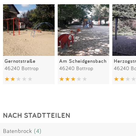
Gernotstraße
Am Scheidgensbach
Herzogst
46240 Bottrop
46240 Bottrop
46240 Bo
NACH STADTTEILEN
Batenbrock
(4)