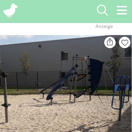
×
Anzeige
Suchen
Eintragen
App
Blog
Partner
Kontakt