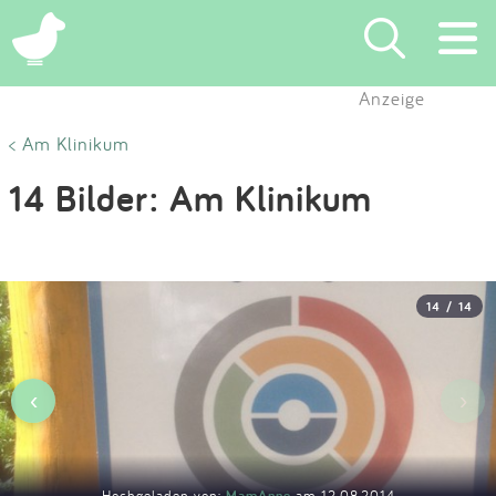
×
Anzeige
Suchen
< Am Klinikum
14 Bilder: Am Klinikum
Eintragen
App
14 / 14
Blog
Partner
‹
›
Kontakt
Hochgeladen von:
MamAnne
am 12.08.2014