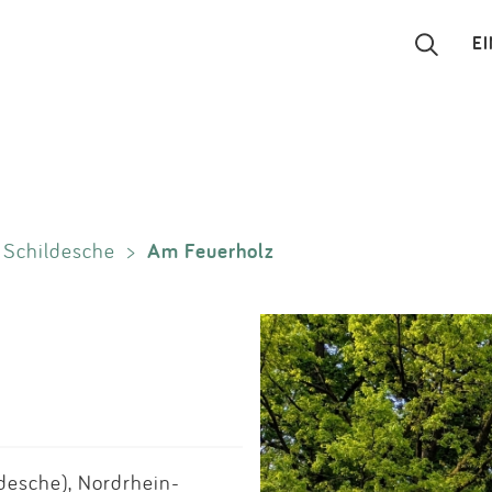
E
Suchen
Eintragen
Am Feuerholz
Schildesche
>
App
Blog
Partner
Kontakt
desche), Nordrhein-