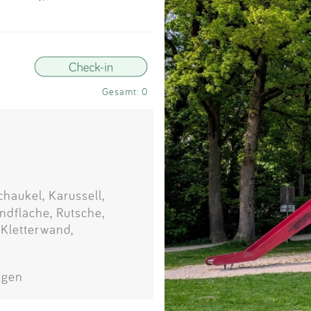
Impressum
Anmelden
Gesamt: 0
haukel, Karussell,
ndfläche, Rutsche,
 Kletterwand,
agen