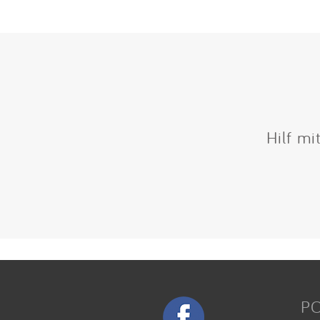
Hilf mi
P