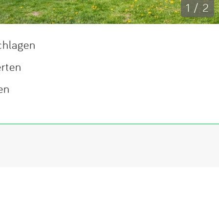
1 / 2
chlagen
erten
en