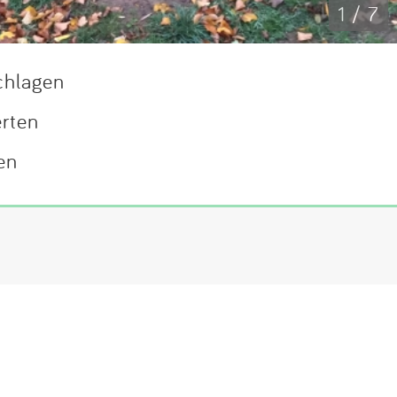
1 / 7
chlagen
erten
en