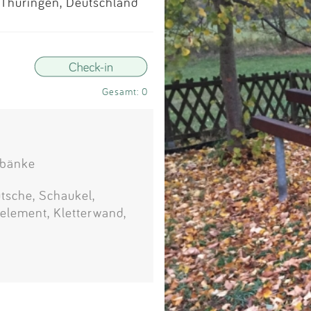
Impressum
 Thüringen, Deutschland
Anmelden
Gesamt: 0
zbänke
tsche, Schaukel,
relement, Kletterwand,