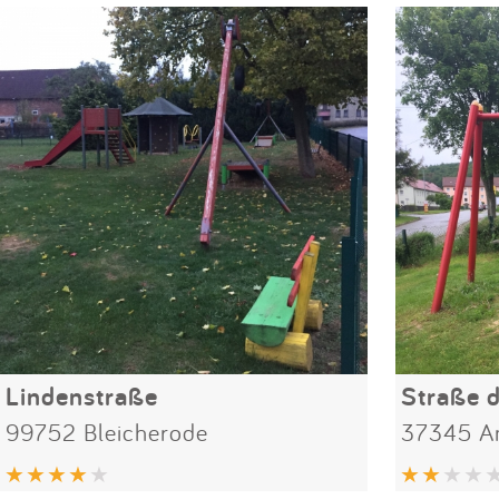
Lindenstraße
Straße 
99752 Bleicherode
37345 A