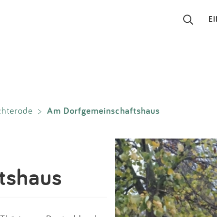
E
Suchen
Eintragen
Am Dorfgemeinschaftshaus
chterode
>
App
Blog
Partner
tshaus
Kontakt