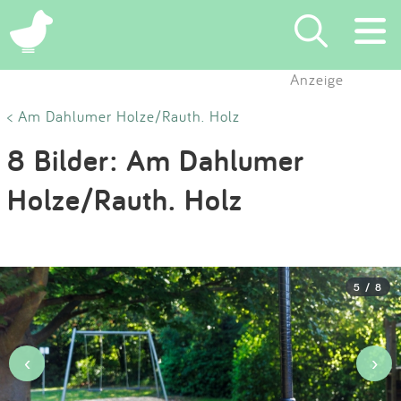
×
Anzeige
Suchen
< Am Dahlumer Holze/Rauth. Holz
8 Bilder: Am Dahlumer
Eintragen
Holze/Rauth. Holz
App
Blog
5 / 8
Partner
Kontakt
‹
›