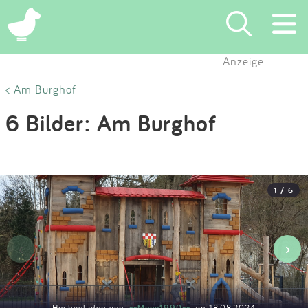
×
Anzeige
Suchen
< Am Burghof
6 Bilder: Am Burghof
Eintragen
App
1 / 6
Blog
Partner
‹
›
Kontakt
Hochgeladen von:
xxMone1990xx
am 18.08.2024