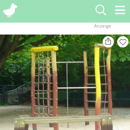
×
Anzeige
Suchen
Eintragen
App
Blog
Partner
Kontakt