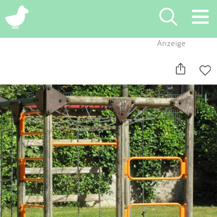
×
Anzeige
Suchen
Eintragen
App
Blog
Partner
Kontakt