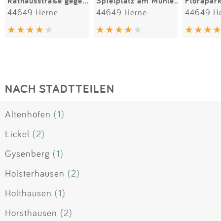
Rathausstraße gegenüber Rathaus
Spielplatz am Mühlenbach
44649 Herne
44649 Herne
44649 H
NACH STADTTEILEN
Altenhöfen
(1)
Eickel
(2)
Gysenberg
(1)
Holsterhausen
(2)
Holthausen
(1)
Horsthausen
(2)