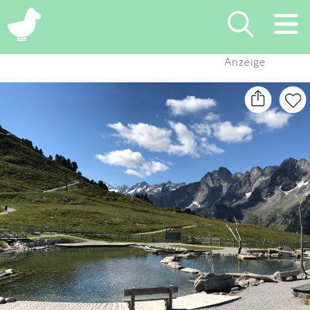
×
Anzeige
Suchen
Eintragen
App
Blog
Partner
Kontakt