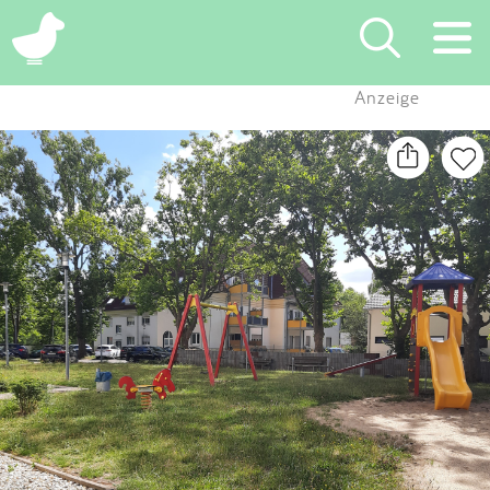
×
Anzeige
Suchen
Eintragen
App
Blog
Partner
Kontakt