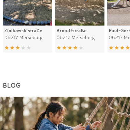
Ziolkowskistraße
Brotuffstraße
Paul-Ger
06217 Merseburg
06217 Merseburg
06217 Me
BLOG