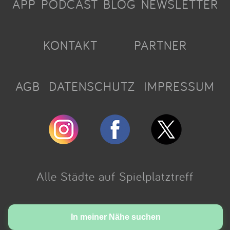
APP
PODCAST
BLOG
NEWSLETTER
KONTAKT
PARTNER
AGB
DATENSCHUTZ
IMPRESSUM
Alle Städte auf Spielplatztreff
Made with love in Cologne.
In meiner Nähe suchen