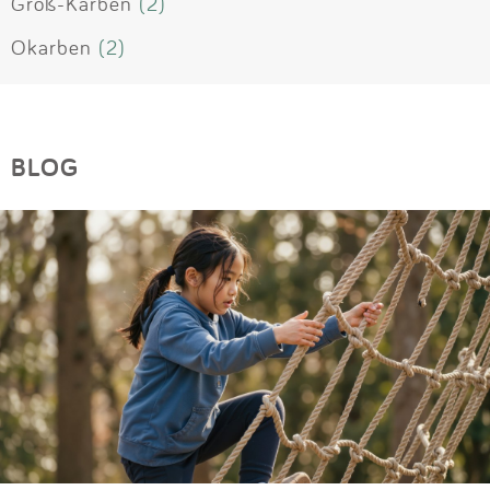
Groß-Karben
(2)
Okarben
(2)
BLOG