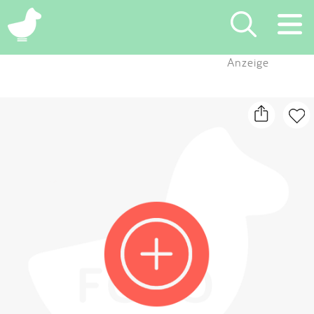
×
Anzeige
Suchen
Eintragen
App
Blog
Partner
Kontakt