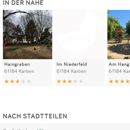
IN DER NÄHE
Haingraben
Im Niederfeld
Am Hang
61184 Karben
61184 Karben
61184 Ka
NACH STADTTEILEN