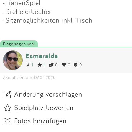
-LianenSpiel
-Dreheierbecher
-Sitzmöglichkeiten inkl. Tisch
Eingetragen von:
Esmeralda
1
1
0
0
0
Aktualisiert am: 07.08.2026
Änderung vorschlagen
Spielplatz bewerten
Fotos hinzufügen