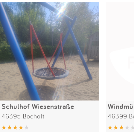
Schulhof Wiesenstraße
Windmüh
46395 Bocholt
46399 B