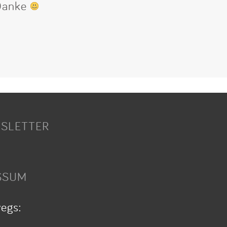
 Danke
SLETTER
SSUM
wegs: