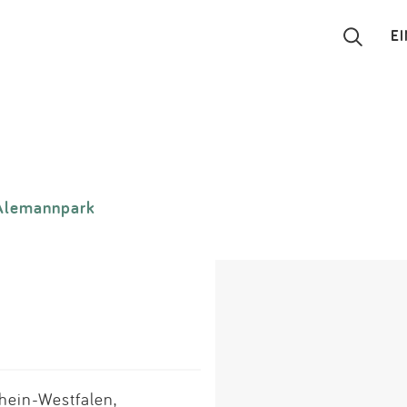
E
Suchen
Eintragen
Alemannpark
App
Blog
Partner
Kontakt
hein-Westfalen,