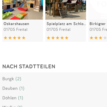
Oskarshausen
Spielplatz am Schloss Burgk
Birkigter
01705 Freital
01705 Freital
01705 Fre
NACH STADTTEILEN
Burgk
(2)
Deuben
(1)
Döhlen
(1)