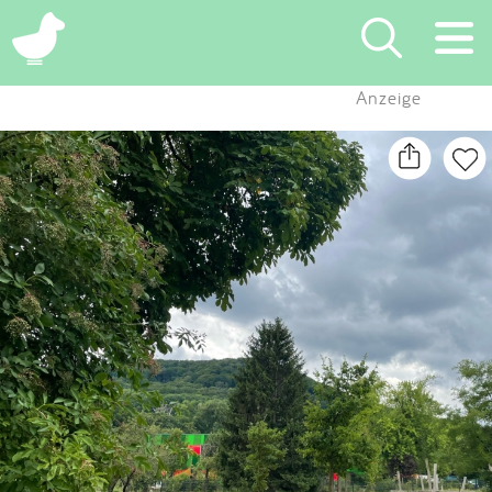
×
Anzeige
Suchen
Eintragen
App
Blog
Partner
Kontakt