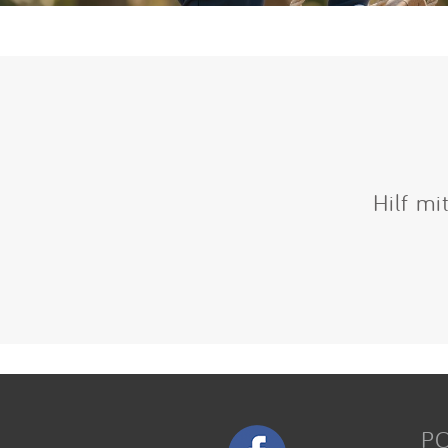
Hilf mi
P