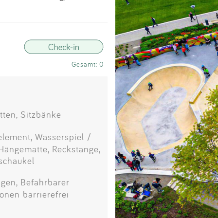
Impressum
Anmelden
Gesamt: 0
tten, Sitzbänke
relement, Wasserspiel /
 Hängematte, Reckstange,
lschaukel
gen, Befahrbarer
onen barrierefrei