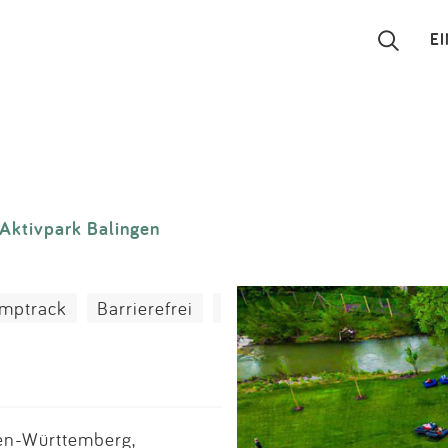
E
Suchen
Eintragen
Aktivpark Balingen
App
Blog
umptrack
Barrierefrei
Wasserspielplatz
Fitnes
Partner
Kontakt
en-Württemberg,