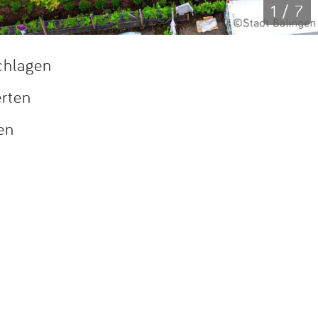
1 / 7
chlagen
erten
en