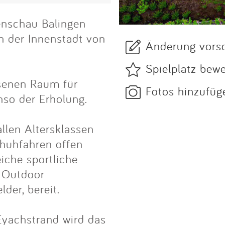
enschau Balingen
n der Innenstadt von
Änderung vors
Spielplatz bew
hsenen Raum für
Fotos hinzufüg
nso der Erholung.
allen Altersklassen
chuhfahren offen
iche sportliche
, Outdoor
der, bereit.
Eyachstrand wird das