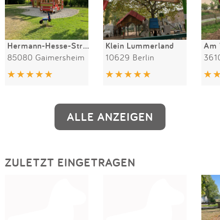
Hermann-Hesse-Straße
Klein Lummerland
Am 
85080 Gaimersheim
10629 Berlin
361
ALLE ANZEIGEN
ZULETZT EINGETRAGEN