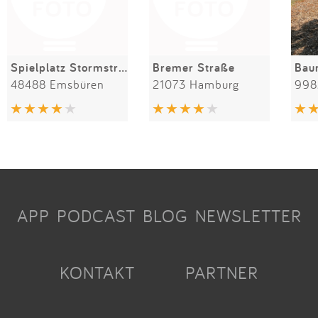
Spielplatz Stormstrasse
Bremer Straße
48488 Emsbüren
21073 Hamburg
998
APP
PODCAST
BLOG
NEWSLETTER
KONTAKT
PARTNER