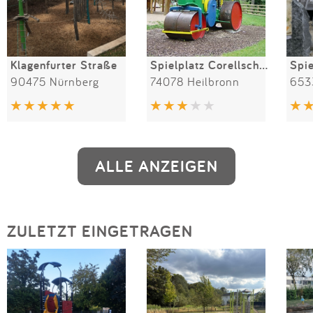
Klagenfurter Straße
Spielplatz Corellsche Insel
90475 Nürnberg
74078 Heilbronn
653
ALLE ANZEIGEN
ZULETZT EINGETRAGEN