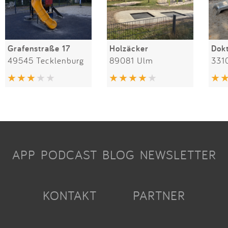
Grafenstraße 17
Holzäcker
49545 Tecklenburg
89081 Ulm
331
APP
PODCAST
BLOG
NEWSLETTER
KONTAKT
PARTNER