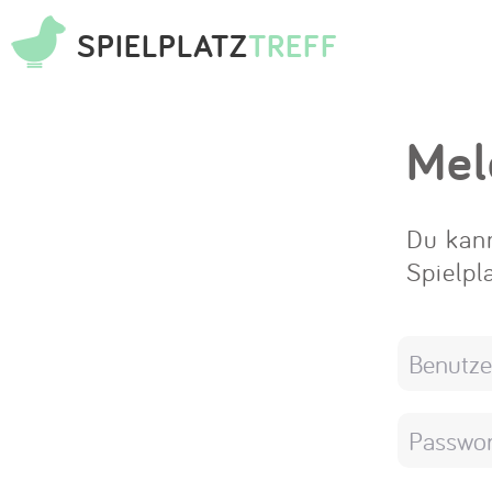
SPIELPLATZ
TREFF
Mel
Du kann
Spielpl