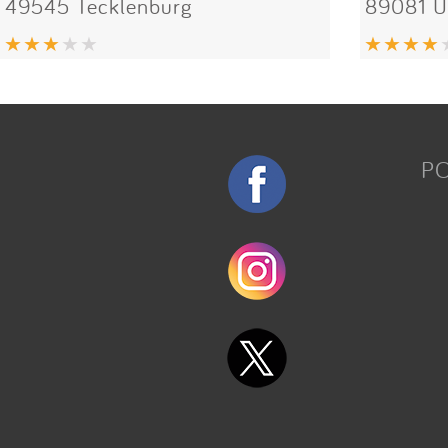
49545 Tecklenburg
89081 
P