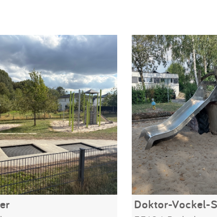
er
Doktor-Vockel-S