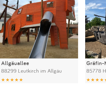
Allgäuallee
Gräfin-
88299 Leutkirch im Allgäu
85778 H