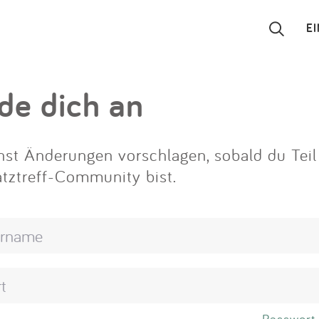
E
Suchen
de dich an
Eintragen
st Änderungen vorschlagen, sobald du Teil
App
atztreff-Community bist.
Blog
Partner
Kontakt
Passwort