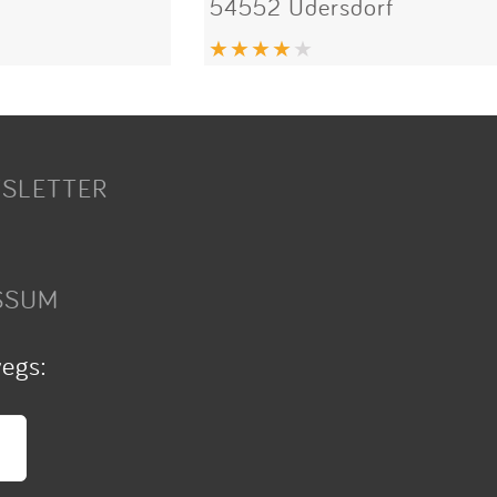
54552 Üdersdorf
SLETTER
SSUM
wegs: