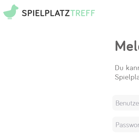
SPIELPLATZ
TREFF
Mel
Du kann
Spielpl