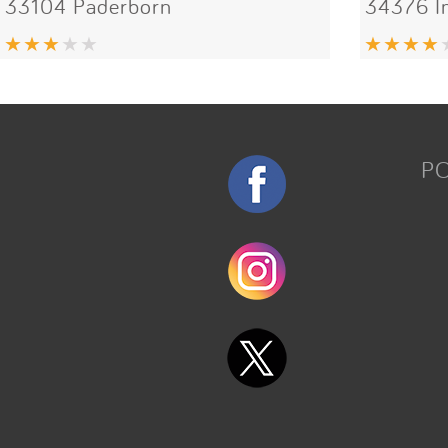
33104 Paderborn
34376 
P