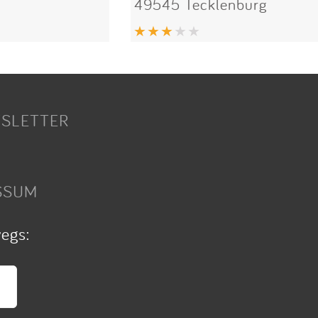
49545 Tecklenburg
SLETTER
SSUM
wegs: