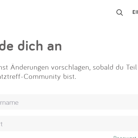
E
Suchen
de dich an
Eintragen
st Änderungen vorschlagen, sobald du Teil
App
atztreff-Community bist.
Blog
Partner
Kontakt
Passwort