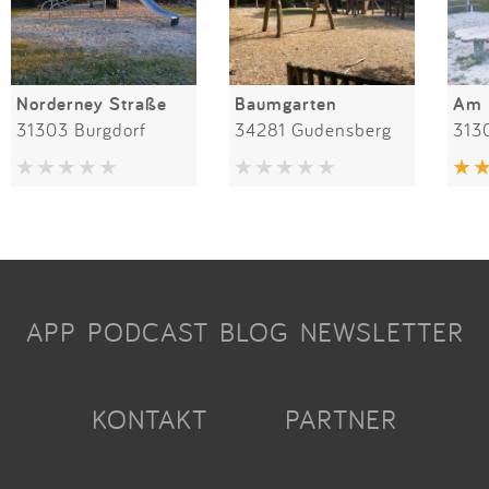
Norderney Straße
Baumgarten
Am 
31303 Burgdorf
34281 Gudensberg
313
APP
PODCAST
BLOG
NEWSLETTER
KONTAKT
PARTNER