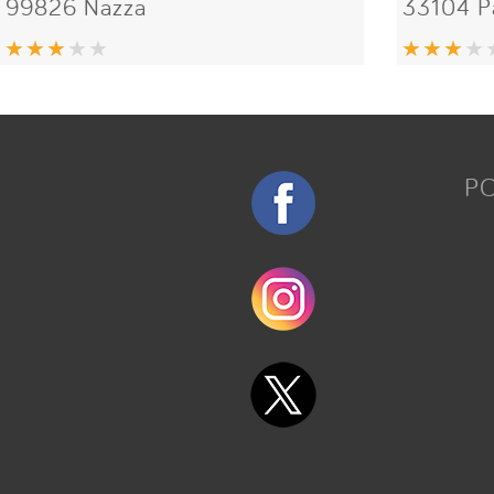
99826 Nazza
33104 P
P