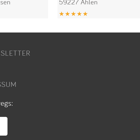
sen
59227 Ahlen
SLETTER
SSUM
wegs: