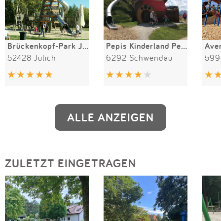
Brückenkopf-Park Jülich
Pepis Kinderland Penken
52428 Jülich
6292 Schwendau
599
ALLE ANZEIGEN
ZULETZT EINGETRAGEN