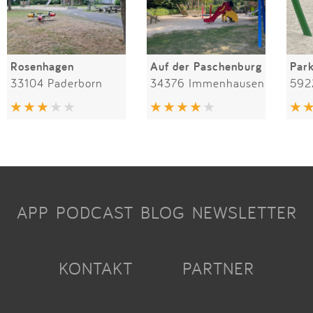
Rosenhagen
Auf der Paschenburg
Par
33104 Paderborn
34376 Immenhausen
592
APP
PODCAST
BLOG
NEWSLETTER
KONTAKT
PARTNER