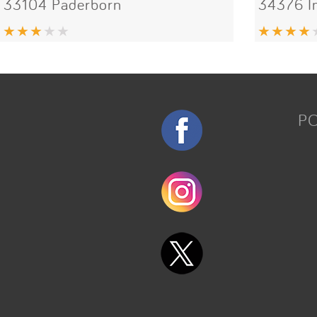
33104 Paderborn
34376 
P