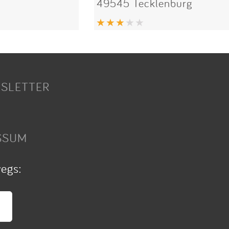
49545 Tecklenburg
SLETTER
SSUM
wegs: