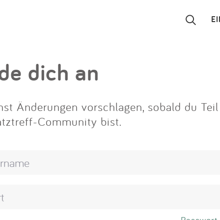
E
Suchen
de dich an
Eintragen
st Änderungen vorschlagen, sobald du Teil
App
atztreff-Community bist.
Blog
Partner
Kontakt
Passwort