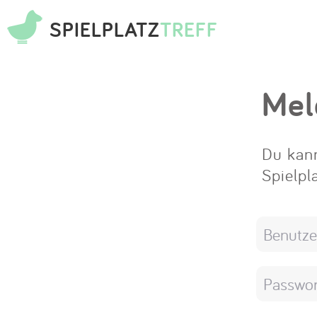
SPIELPLATZ
TREFF
Mel
Du kann
Spielpl