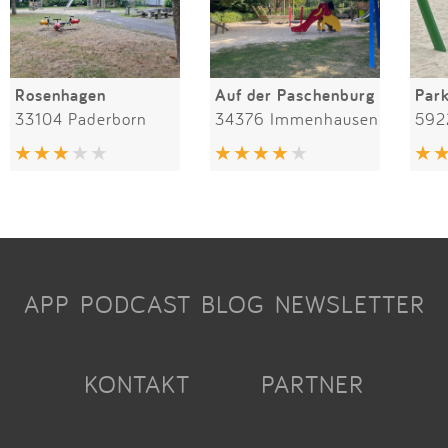
Rosenhagen
Auf der Paschenburg
Par
33104 Paderborn
34376 Immenhausen
592
APP
PODCAST
BLOG
NEWSLETTER
KONTAKT
PARTNER