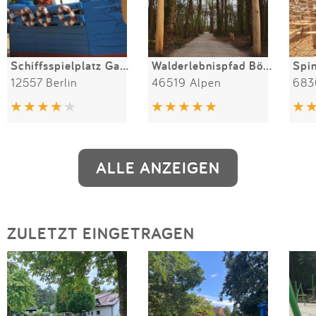
Schiffsspielplatz Gartenstraße
Walderlebnispfad Bönninghardt
Spin
12557 Berlin
46519 Alpen
683
ALLE ANZEIGEN
ZULETZT EINGETRAGEN