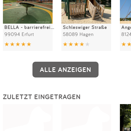
BELLA - barrierefreier Spielplatz
Schleswiger Straße
99094 Erfurt
58089 Hagen
812
ALLE ANZEIGEN
ZULETZT EINGETRAGEN