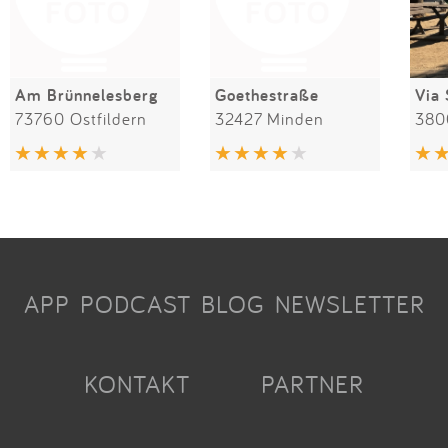
Am Brünnelesberg
Goethestraße
Via 
73760 Ostfildern
32427 Minden
APP
PODCAST
BLOG
NEWSLETTER
KONTAKT
PARTNER