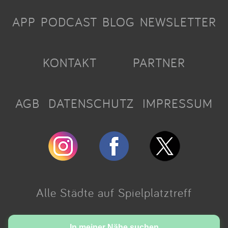
APP
PODCAST
BLOG
NEWSLETTER
KONTAKT
PARTNER
AGB
DATENSCHUTZ
IMPRESSUM
Alle Städte auf Spielplatztreff
Made with love in Cologne.
In meiner Nähe suchen