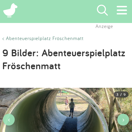
×
Anzeige
Suchen
< Abenteuerspielplatz Fröschenmatt
9 Bilder: Abenteuerspielplatz
Eintragen
Fröschenmatt
App
Blog
3 / 9
Partner
Kontakt
‹
›