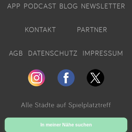
APP
PODCAST
BLOG
NEWSLETTER
KONTAKT
PARTNER
AGB
DATENSCHUTZ
IMPRESSUM
Alle Städte auf Spielplatztreff
Made with love in Cologne.
In meiner Nähe suchen