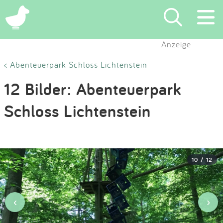
×
Anzeige
Suchen
< Abenteuerpark Schloss Lichtenstein
12 Bilder: Abenteuerpark
Eintragen
Schloss Lichtenstein
App
Blog
10 / 12
Partner
Kontakt
‹
›