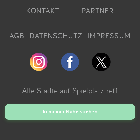
KONTAKT
PARTNER
AGB
DATENSCHUTZ
IMPRESSUM
Alle Städte auf Spielplatztreff
Made with love in Cologne.
In meiner Nähe suchen