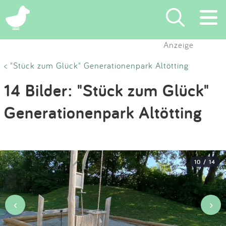
×
Anzeige
Suchen
< "Stück zum Glück" Generationenpark Altötting
14 Bilder: "Stück zum Glück"
Eintragen
Generationenpark Altötting
App
Blog
10 / 14
Partner
Kontakt
‹
›