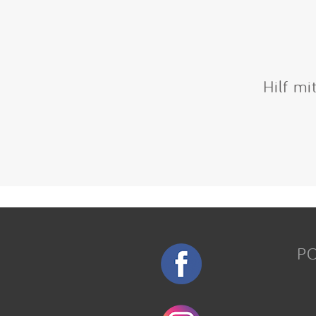
Hilf mi
P