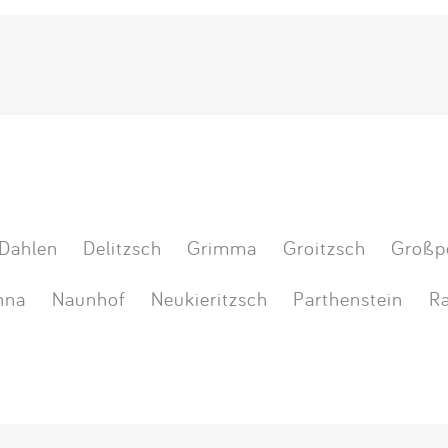
Dahlen
Delitzsch
Grimma
Groitzsch
Großp
hna
Naunhof
Neukieritzsch
Parthenstein
Ra