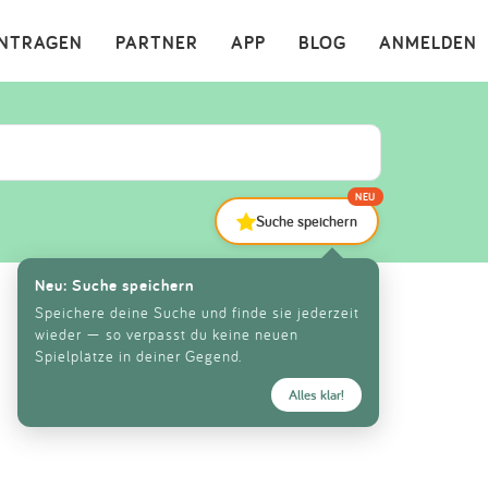
×
INTRAGEN
PARTNER
APP
BLOG
ANMELDEN
NEU
Suche speichern
Neu: Suche speichern
Speichere deine Suche und finde sie jederzeit
wieder — so verpasst du keine neuen
Spielplätze in deiner Gegend.
Alles klar!