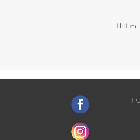
Hilf mi
P