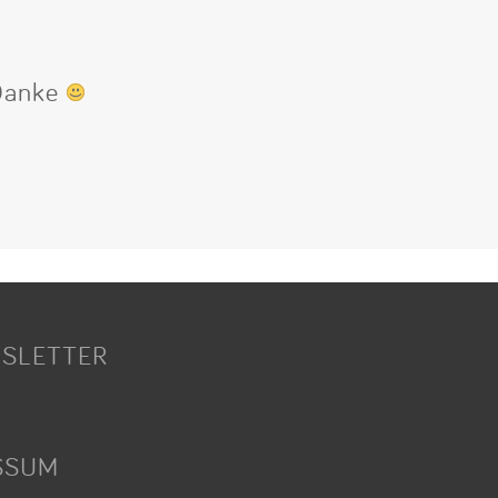
 Danke
SLETTER
SSUM