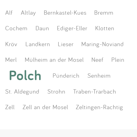
Alf
Altlay
Bernkastel-Kues
Bremm
Cochem
Daun
Ediger-Eller
Klotten
Kröv
Landkern
Lieser
Maring-Noviand
Merl
Mülheim an der Mosel
Neef
Plein
Polch
Pünderich
Senheim
St. Aldegund
Strohn
Traben-Trarbach
Zell
Zell an der Mosel
Zeltingen-Rachtig