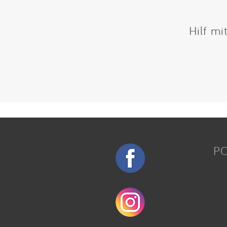
Hilf mi
P