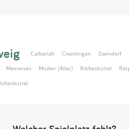
weig
Calberlah
Cremlingen
Danndorf
Meinersen
Müden (Aller)
Ribbesbüttel
Röt
olfenbüttel
Welcher Spielplatz fehlt?