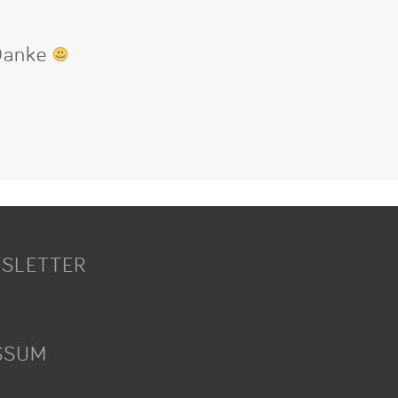
 Danke
SLETTER
SSUM