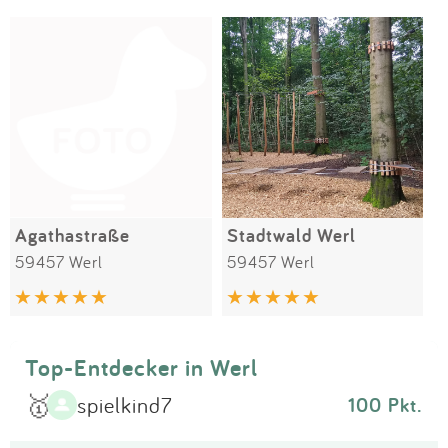
Impressum
Meiste Bewertungen
SPIELGERÄTE
Anmelden
Agathastraße
Stadtwald Werl
59457 Werl
59457 Werl
Top-Entdecker in Werl
🥇
spielkind7
100 Pkt.