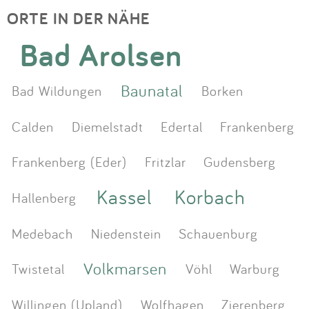
ORTE IN DER NÄHE
Bad Arolsen
Baunatal
Bad Wildungen
Borken
Calden
Diemelstadt
Edertal
Frankenberg
Frankenberg (Eder)
Fritzlar
Gudensberg
Kassel
Korbach
Hallenberg
Medebach
Niedenstein
Schauenburg
Volkmarsen
Twistetal
Vöhl
Warburg
Willingen (Upland)
Wolfhagen
Zierenberg