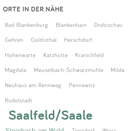
ORTE IN DER NÄHE
Bad Blankenburg
Blankenhain
Dröbischau
Gehren
Goldisthal
Herschdorf
Hohenwarte
Katzhütte
Kranichfeld
Magdala
Meuselbach-Schwarzmühle
Milda
Neuhaus am Rennweg
Pennewitz
Rudolstadt
Saalfeld/Saale
Steinbach am Wald
Tonndorf
Weira