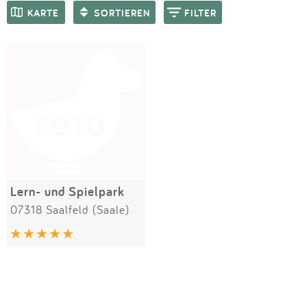
Impressum
Meiste Bewertungen
SPIELGERÄTE
KARTE
SORTIEREN
FILTER
Anmelden
Lern- und Spielpark
07318 Saalfeld (Saale)