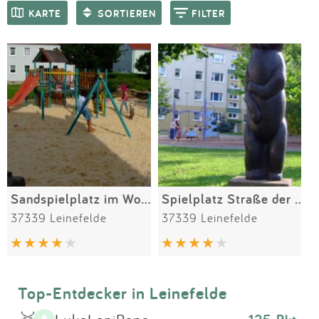
Impressum
Meiste Bewertungen
SPIELGERÄTE
KARTE
SORTIEREN
FILTER
Anmelden
Sandspielplatz im Wohngebiet
Spielplatz Straße der Solidarität
37339 Leinefelde
37339 Leinefelde
Top-Entdecker in Leinefelde