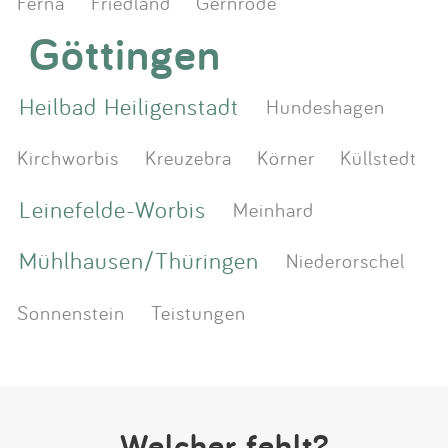
Ferna
Friedland
Gernrode
Göttingen
Heilbad Heiligenstadt
Hundeshagen
Kirchworbis
Kreuzebra
Körner
Küllstedt
Leinefelde-Worbis
Meinhard
Mühlhausen/Thüringen
Niederorschel
Sonnenstein
Teistungen
Welcher fehlt?