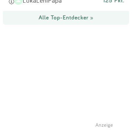
🥇
LukaLeniPapa
125 Pkt.
Alle Top-Entdecker »
Anzeige