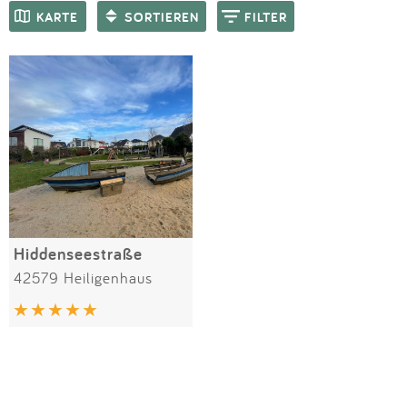
Impressum
Meiste Bewertungen
SPIELGERÄTE
KARTE
SORTIEREN
FILTER
Anmelden
Hiddenseestraße
42579 Heiligenhaus