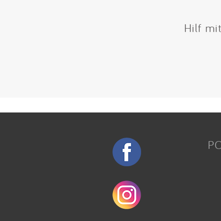
Hilf mi
P