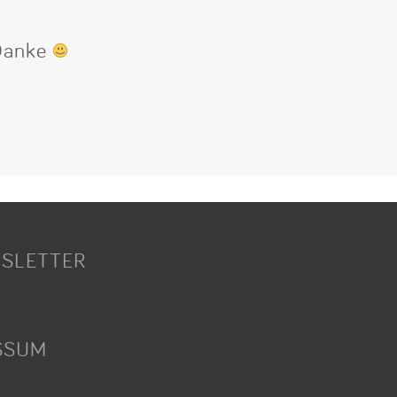
 Danke
SLETTER
SSUM