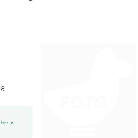
08
ker »