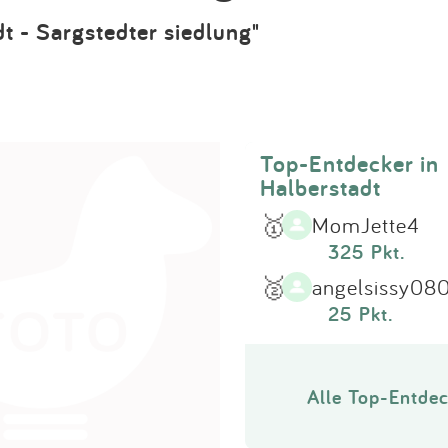
Impressum
t - Sargstedter siedlung"
Anmelden
Top-Entdecker in
Halberstadt
🥇
MomJette4
325 Pkt.
🥈
angelsissy08
25 Pkt.
Alle Top-Entdec