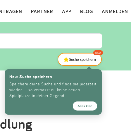
×
INTRAGEN
PARTNER
APP
BLOG
ANMELDEN
NEU
Suche speichern
Neu: Suche speichern
Speichere deine Suche und finde sie jederzeit
wieder — so verpasst du keine neuen
Spielplätze in deiner Gegend.
Alles klar!
edlung