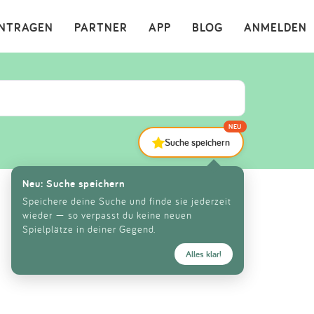
×
INTRAGEN
PARTNER
APP
BLOG
ANMELDEN
NEU
Suche speichern
Neu: Suche speichern
Speichere deine Suche und finde sie jederzeit
wieder — so verpasst du keine neuen
Spielplätze in deiner Gegend.
Alles klar!