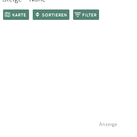
Impressum
Meiste Bewertungen
SPIELGERÄTE
KARTE
SORTIEREN
FILTER
Anmelden
Anzeige