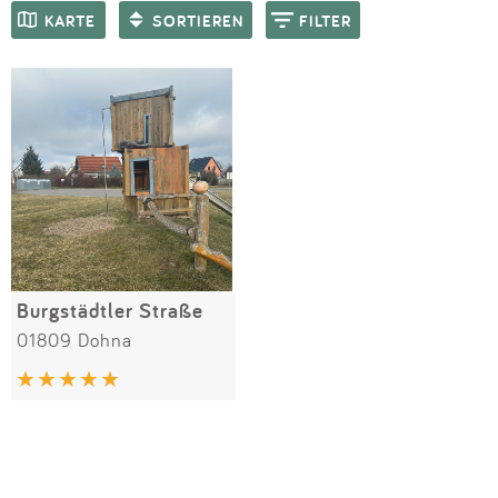
Impressum
Meiste Bewertungen
SPIELGERÄTE
KARTE
SORTIEREN
FILTER
Anmelden
Burgstädtler Straße
01809 Dohna