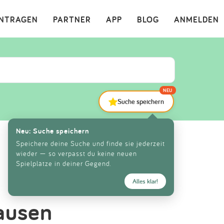
×
INTRAGEN
PARTNER
APP
BLOG
ANMELDEN
NEU
Suche speichern
Neu: Suche speichern
Speichere deine Suche und finde sie jederzeit
wieder — so verpasst du keine neuen
Spielplätze in deiner Gegend.
Alles klar!
ausen