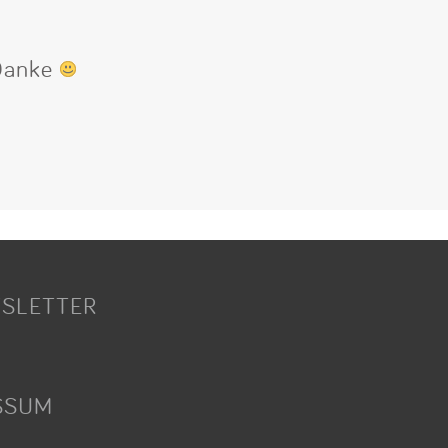
 Danke
SLETTER
SSUM