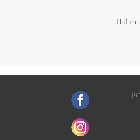
Hilf mi
P