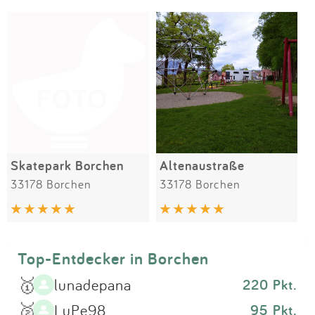
Impressum
Meiste Bewertungen
SPIELGERÄTE
Anmelden
Skatepark Borchen
Altenaustraße
33178 Borchen
33178 Borchen
Top-Entdecker in Borchen
🥇
lunadepana
220 Pkt.
🥈
LuPe98
95 Pkt.