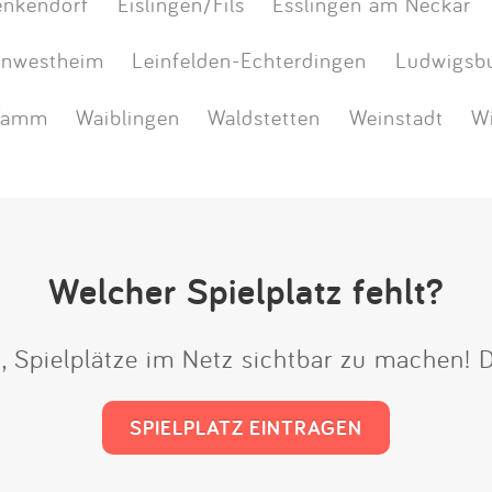
enkendorf
Eislingen/Fils
Esslingen am Neckar
rnwestheim
Leinfelden-Echterdingen
Ludwigsb
Tamm
Waiblingen
Waldstetten
Weinstadt
W
Welcher Spielplatz fehlt?
t, Spielplätze im Netz sichtbar zu machen!
SPIELPLATZ EINTRAGEN