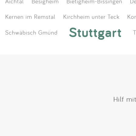
Aichtal
Besigheim
Bietigheim-Bissingen
D
Kernen im Remstal
Kirchheim unter Teck
Ko
Stuttgart
Schwäbisch Gmünd
Hilf mi