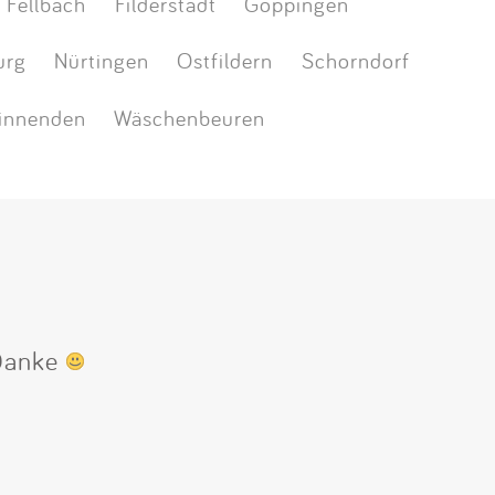
Fellbach
Filderstadt
Göppingen
urg
Nürtingen
Ostfildern
Schorndorf
innenden
Wäschenbeuren
 Danke