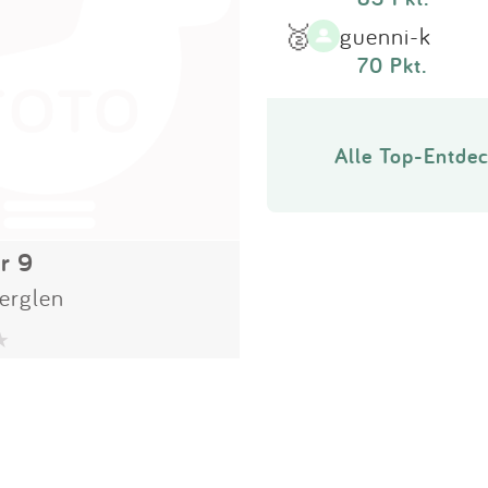
🥈
guenni-k
70 Pkt.
Alle Top-Entdec
r 9
erglen