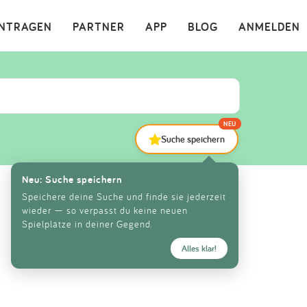
×
INTRAGEN
PARTNER
APP
BLOG
ANMELDEN
NEU
Suche speichern
Neu: Suche speichern
Speichere deine Suche und finde sie jederzeit
wieder — so verpasst du keine neuen
Spielplätze in deiner Gegend.
Alles klar!