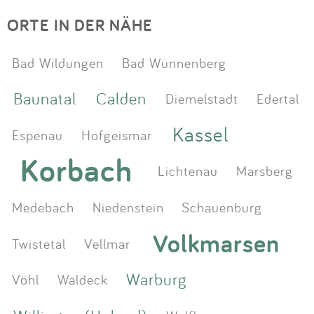
ORTE IN DER NÄHE
Bad Wildungen
Bad Wünnenberg
Baunatal
Calden
Diemelstadt
Edertal
Kassel
Espenau
Hofgeismar
Korbach
Lichtenau
Marsberg
Medebach
Niedenstein
Schauenburg
Volkmarsen
Twistetal
Vellmar
Warburg
Vöhl
Waldeck