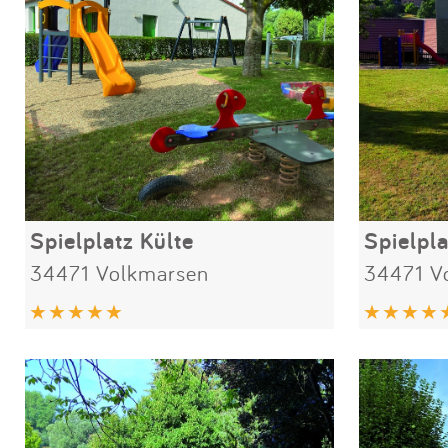
Spielplatz Külte
Spielpla
34471 Volkmarsen
34471 V