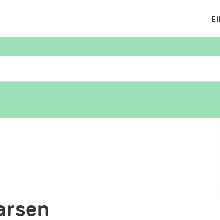
E
Suchen
Eintragen
App
Blog
Partner
Kontakt
arsen