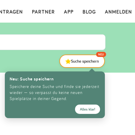
×
INTRAGEN
PARTNER
APP
BLOG
ANMELDEN
NEU
Suche speichern
Neu: Suche speichern
Speichere deine Suche und finde sie jederzeit
wieder — so verpasst du keine neuen
Spielplätze in deiner Gegend.
Alles klar!