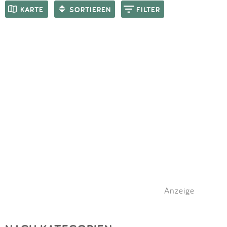
Impressum
Meiste Bewertungen
SPIELGERÄTE
KARTE
SORTIEREN
FILTER
Anmelden
Anzeige