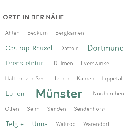
ORTE IN DER NÄHE
Ahlen
Beckum
Bergkamen
Dortmund
Castrop-Rauxel
Datteln
Drensteinfurt
Dülmen
Everswinkel
Haltern am See
Hamm
Kamen
Lippetal
Münster
Lünen
Nordkirchen
Olfen
Selm
Senden
Sendenhorst
Telgte
Unna
Waltrop
Warendorf